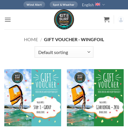
Skip
English
Wind Alert
Spot & Weather
to
content
HOME
/
GIFT VOUCHER - WINGFOIL