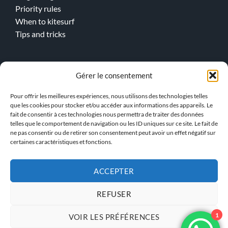
Priority rules
When to kitesurf
Tips and tricks
Online lessons
Gérer le consentement
Kitesurf
Pour offrir les meilleures expériences, nous utilisons des technologies telles
Wingfoil
que les cookies pour stocker et/ou accéder aux informations des appareils. Le
fait de consentir à ces technologies nous permettra de traiter des données
telles que le comportement de navigation ou les ID uniques sur ce site. Le fait de
> Our team !
ne pas consentir ou de retirer son consentement peut avoir un effet négatif sur
certaines caractéristiques et fonctions.
ACCEPTER
GENERAL TERMS AND
PRIVACY POLICY
CONDITIONS
REFUSER
1
VOIR LES PRÉFÉRENCES
KBS INSTRUCTOR ACCESS