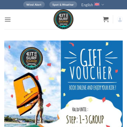
Skip
English
Wind Alert
Spot & Weather
to
content