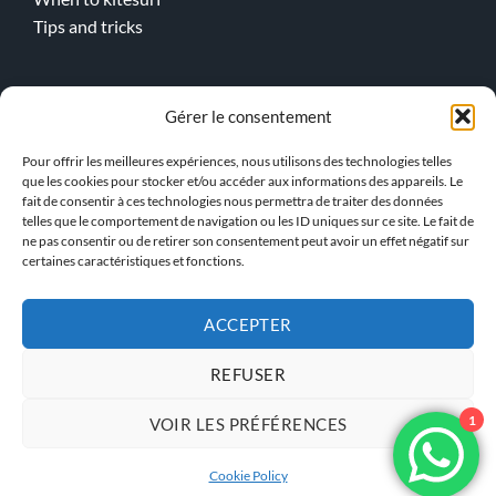
Tips and tricks
Online lessons
Gérer le consentement
Kitesurf
Pour offrir les meilleures expériences, nous utilisons des technologies telles
Wingfoil
que les cookies pour stocker et/ou accéder aux informations des appareils. Le
fait de consentir à ces technologies nous permettra de traiter des données
telles que le comportement de navigation ou les ID uniques sur ce site. Le fait de
> Our team !
ne pas consentir ou de retirer son consentement peut avoir un effet négatif sur
certaines caractéristiques et fonctions.
ACCEPTER
GENERAL TERMS AND
PRIVACY POLICY
CONDITIONS
REFUSER
1
VOIR LES PRÉFÉRENCES
KBS INSTRUCTOR ACCESS
Cookie Policy