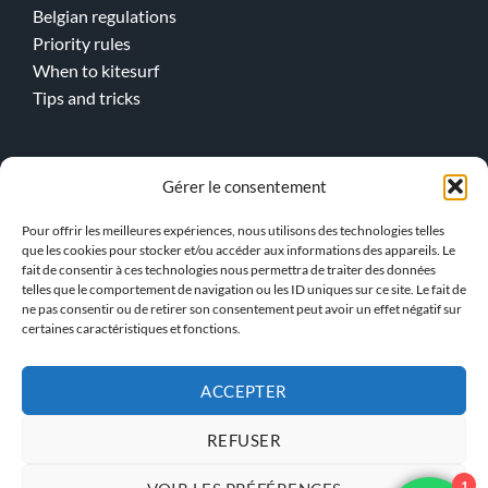
Belgian regulations
Priority rules
When to kitesurf
Tips and tricks
Online lessons
Gérer le consentement
Kitesurf
Pour offrir les meilleures expériences, nous utilisons des technologies telles
Wingfoil
que les cookies pour stocker et/ou accéder aux informations des appareils. Le
fait de consentir à ces technologies nous permettra de traiter des données
telles que le comportement de navigation ou les ID uniques sur ce site. Le fait de
> Our team !
ne pas consentir ou de retirer son consentement peut avoir un effet négatif sur
certaines caractéristiques et fonctions.
ACCEPTER
GENERAL TERMS AND
PRIVACY POLICY
CONDITIONS
REFUSER
1