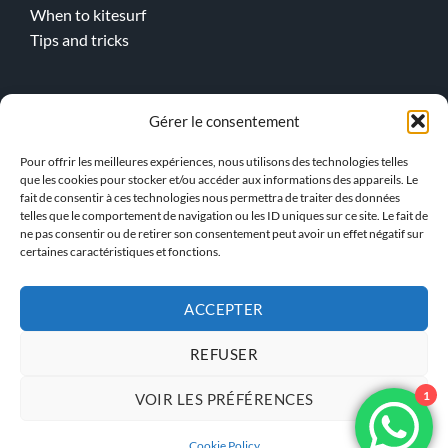
When to kitesurf
Tips and tricks
Online lessons
Gérer le consentement
Kitesurf
Pour offrir les meilleures expériences, nous utilisons des technologies telles
Wingfoil
que les cookies pour stocker et/ou accéder aux informations des appareils. Le
fait de consentir à ces technologies nous permettra de traiter des données
telles que le comportement de navigation ou les ID uniques sur ce site. Le fait de
> Our team !
ne pas consentir ou de retirer son consentement peut avoir un effet négatif sur
certaines caractéristiques et fonctions.
ACCEPTER
GENERAL TERMS AND
PRIVACY POLICY
CONDITIONS
REFUSER
1
VOIR LES PRÉFÉRENCES
KBS INSTRUCTOR ACCESS
Cookie Policy