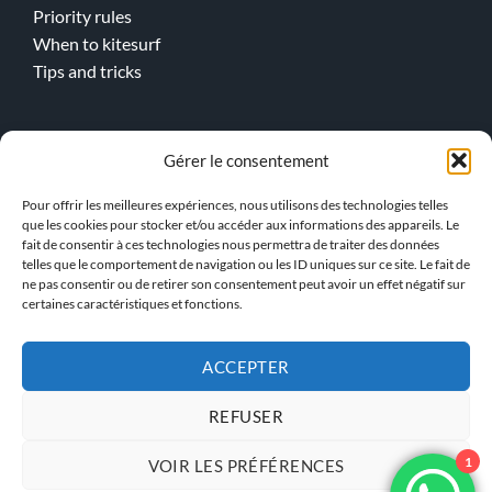
Priority rules
When to kitesurf
Tips and tricks
Online lessons
Gérer le consentement
Kitesurf
Pour offrir les meilleures expériences, nous utilisons des technologies telles
Wingfoil
que les cookies pour stocker et/ou accéder aux informations des appareils. Le
fait de consentir à ces technologies nous permettra de traiter des données
telles que le comportement de navigation ou les ID uniques sur ce site. Le fait de
> Our team !
ne pas consentir ou de retirer son consentement peut avoir un effet négatif sur
certaines caractéristiques et fonctions.
ACCEPTER
GENERAL TERMS AND
PRIVACY POLICY
CONDITIONS
REFUSER
1
VOIR LES PRÉFÉRENCES
KBS INSTRUCTOR ACCESS