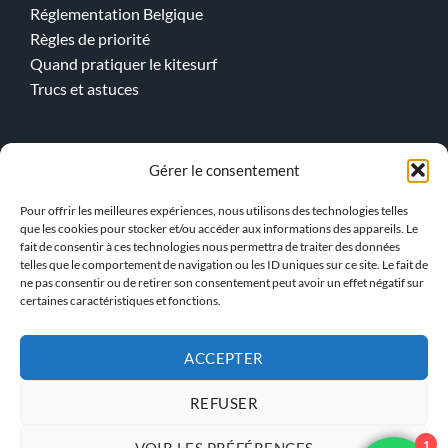
Réglementation Belgique
Règles de priorité
Quand pratiquer le kitesurf
Trucs et astuces
Cours en ligne
Gérer le consentement
Kitesurf
Pour offrir les meilleures expériences, nous utilisons des technologies telles
Wingfoil
que les cookies pour stocker et/ou accéder aux informations des appareils. Le
fait de consentir à ces technologies nous permettra de traiter des données
telles que le comportement de navigation ou les ID uniques sur ce site. Le fait de
> Notre Equipe !
ne pas consentir ou de retirer son consentement peut avoir un effet négatif sur
certaines caractéristiques et fonctions.
ACCEPTER
ACCÈS INSTRUCTEUR KBS
REFUSER
POLITIQUE DE
CONDITIONS GÉNÉRALES
1
VOIR LES PRÉFÉRENCES