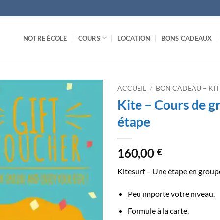
NOTRE ÉCOLE
COURS
LOCATION
BONS CADEAUX
ACCUEIL
/
BON CADEAU – KIT
Kite – Cours de g
étape
160,00
€
Kitesurf – Une étape en groupe
Peu importe votre niveau.
Formule à la carte.