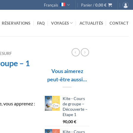
Français
Panier /
0,00
€
RÉSERVATIONS
FAQ
VOYAGES
ACTUALITÉS
CONTACT
ESURF
roupe – 1
Vous aimerez
peut-être aussi…
Kite - Cours
, vous apprenez :
de groupe –
Découverte –
Etape 1
90,00
€
Kite - Cours