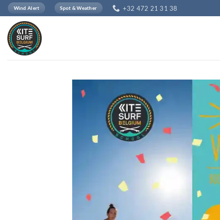
Passer
+32 472 21 31 38
Wind Alert
Spot & Weather
au
contenu