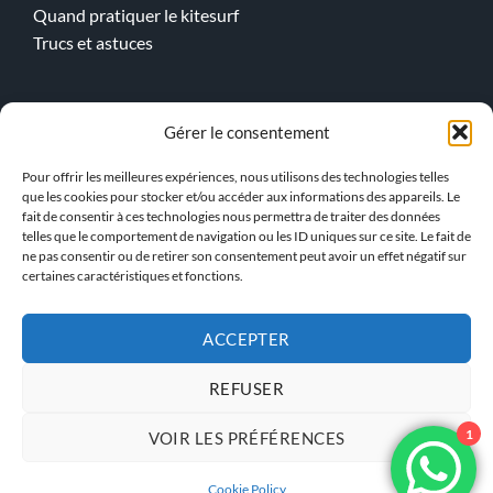
Quand pratiquer le kitesurf
Trucs et astuces
Cours en ligne
Gérer le consentement
Kitesurf
Pour offrir les meilleures expériences, nous utilisons des technologies telles
Wingfoil
que les cookies pour stocker et/ou accéder aux informations des appareils. Le
fait de consentir à ces technologies nous permettra de traiter des données
telles que le comportement de navigation ou les ID uniques sur ce site. Le fait de
> Notre Equipe !
ne pas consentir ou de retirer son consentement peut avoir un effet négatif sur
certaines caractéristiques et fonctions.
ACCEPTER
ACCÈS INSTRUCTEUR KBS
REFUSER
POLITIQUE DE
CONDITIONS GÉNÉRALES
1
VOIR LES PRÉFÉRENCES
CONFIDENTIALITÉ
Cookie Policy