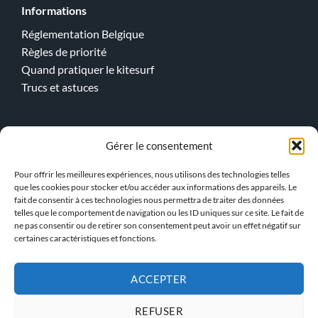
Informations
Réglementation Belgique
Règles de priorité
Quand pratiquer le kitesurf
Trucs et astuces
Cours en ligne
Gérer le consentement
Kitesurf
Pour offrir les meilleures expériences, nous utilisons des technologies telles
Wingfoil
que les cookies pour stocker et/ou accéder aux informations des appareils. Le
fait de consentir à ces technologies nous permettra de traiter des données
telles que le comportement de navigation ou les ID uniques sur ce site. Le fait de
> Notre Equipe !
ne pas consentir ou de retirer son consentement peut avoir un effet négatif sur
certaines caractéristiques et fonctions.
ACCEPTER
ACCÈS INSTRUCTEUR KBS
REFUSER