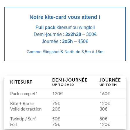
Notre kite-card vous attend !
Full pack
kitesurf ou wingfoil
Demi-journée :
3x2h30
– 300€
Journée :
3x5h
– 450€
Gamme Slingshot & North de 3,5m à 15m
DEMI-JOURNÉE
JOURNÉE
KITESURF
UP TO 2H30
UP TO 5H
Pack complet*
120€
160€
Kite + Barre
75€
120€
Voile de traction
20€
30€
Twintip / Surf
50€
80€
Foil
75€
120€