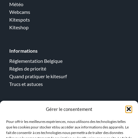
Météo
Webcams
Kitespots
Kiteshop
Informations
Réglementation Belgique
Règles de priorité
Quand pratiquer le kitesurf
Trucs et astuces
Cours en ligne
Gérer le consentement
Kitesurf
Pour offrir les meilleures expériences, nous utilisons des technologies telles
Wingfoil
que les cookies pour stocker et/ou accéder aux informations des appareils. Le
fait de consentir à ces technologies nous permettra de traiter des données