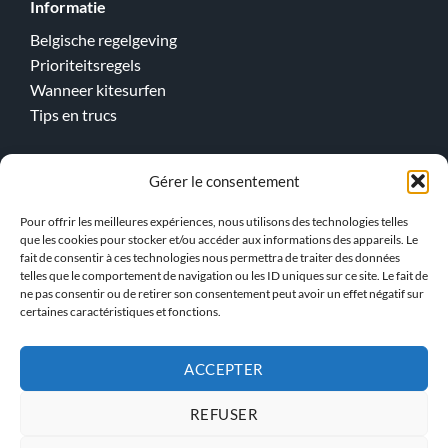
Informatie
Belgische regelgeving
Prioriteitsregels
Wanneer kitesurfen
Tips en trucs
Gérer le consentement
Online lessen
Kitesurfen
Pour offrir les meilleures expériences, nous utilisons des technologies telles
que les cookies pour stocker et/ou accéder aux informations des appareils. Le
Wingfoilen
fait de consentir à ces technologies nous permettra de traiter des données
telles que le comportement de navigation ou les ID uniques sur ce site. Le fait de
> Ons team !
ne pas consentir ou de retirer son consentement peut avoir un effet négatif sur
certaines caractéristiques et fonctions.
ACCEPTER
PRIVACYBELEID
ALGEMENE VOORWAARDEN
REFUSER