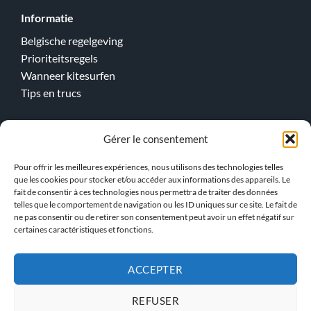
Informatie
Belgische regelgeving
Prioriteitsregels
Wanneer kitesurfen
Tips en trucs
Gérer le consentement
Online lessen
Kitesurfen
Pour offrir les meilleures expériences, nous utilisons des technologies telles
que les cookies pour stocker et/ou accéder aux informations des appareils. Le
Wingfoilen
fait de consentir à ces technologies nous permettra de traiter des données
telles que le comportement de navigation ou les ID uniques sur ce site. Le fait de
> Ons team !
ne pas consentir ou de retirer son consentement peut avoir un effet négatif sur
certaines caractéristiques et fonctions.
ACCEPTER
PRIVACYBELEID
ALGEMENE VOORWAARDEN
REFUSER