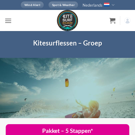
Ga
Nederlands
Wind Alert
Spot & Weather
naar
inhoud
Kitesurflessen – Groep
Pakket – 5 Stappen*