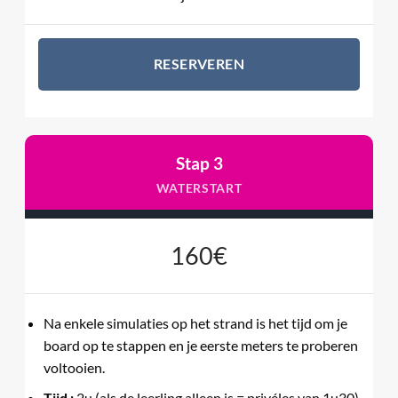
RESERVEREN
Stap 3
WATERSTART
160€
Na enkele simulaties op het strand is het tijd om je
board op te stappen en je eerste meters te proberen
voltooien.
Tijd :
2u (als de leerling alleen is = privéles van 1u30).