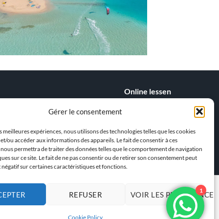
Online lessen
egelgeving
Kitesurfen
Gérer le consentement
egels
Wingfoilen
tesurfen
es meilleures expériences, nous utilisons des technologies telles que les cookies
et/ou accéder aux informations des appareils. Le fait de consentir à ces
> Ons team !
s
 nous permettra de traiter des données telles que le comportement de navigation
ques sur ce site. Le fait de ne pas consentir ou de retirer son consentement peut
t négatif sur certaines caractéristiques et fonctions.
1
CEPTER
REFUSER
VOIR LES PRÉFÉRENCES
ALGEMENE VOORWAARDEN
Cookie Policy