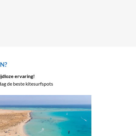
EN?
ijdloze ervaring!
ag de beste kitesurfspots