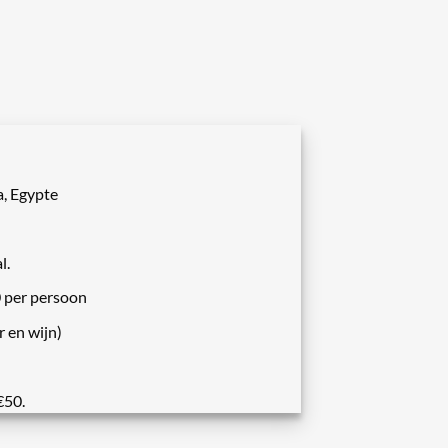
, Egypte
l.
 per persoon
r en wijn)
€50.