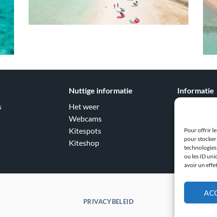
Nuttige informatie
Informatie
s
Het weer
Belgische r
Webcams
Prioriteitsr
Kitespots
Wanneer ki
Pour offrir l
pour stocker 
Kiteshop
Tips en truc
technologies
ou les ID uni
avoir un effe
AC
PRIVACYBELEID