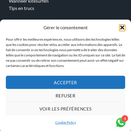
Wanneer kitesurfen
Tips en trucs
Gérer le consentement
Online lessen
Kitesurfen
Pour offrir les meilleures expériences, nous utilisons des technologies telles
que les cookies pour stocker et/ou accéder aux informations des appareils. Le
Wingfoilen
fait de consentir à ces technologies nous permettra de traiter des données
telles que le comportement de navigation ou les ID uniques sur ce site. Le fait de
> Ons team !
ne pas consentir ou de retirer son consentement peut avoir un effet négatif sur
certaines caractéristiques et fonctions.
ACCEPTER
PRIVACYBELEID
ALGEMENE VOORWAARDEN
REFUSER
VOIR LES PRÉFÉRENCES
INSTRUCTEUR TOEGANG KBS
1
Cookie Policy