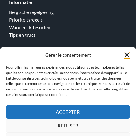
Informatie
Belgische regelgeving
Prioriteitsregels
Wanneer kitesurfen
Tips en trucs
Gérer le consentement
Online lessen
Kitesurfen
Pour offrir les meilleures expériences, nous utilisons des technologies telles
que les cookies pour stocker et/ou accéder aux informations des appareils. Le
Wingfoilen
fait de consentir à ces technologies nous permettra de traiter des données
telles que le comportement de navigation ou les ID uniques sur ce site. Le fait de
> Ons team !
ne pas consentir ou de retirer son consentement peut avoir un effet négatif sur
certaines caractéristiques et fonctions.
ACCEPTER
PRIVACYBELEID
ALGEMENE VOORWAARDEN
REFUSER