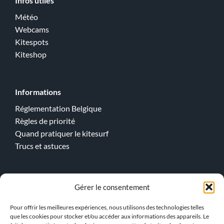
Infos utiles
Météo
Webcams
Kitespots
Kiteshop
Informations
Réglementation Belgique
Règles de priorité
Quand pratiquer le kitesurf
Trucs et astuces
Cours en ligne
Gérer le consentement
Kitesurf
Pour offrir les meilleures expériences, nous utilisons des technologies telles
Wingfoil
que les cookies pour stocker et/ou accéder aux informations des appareils. Le