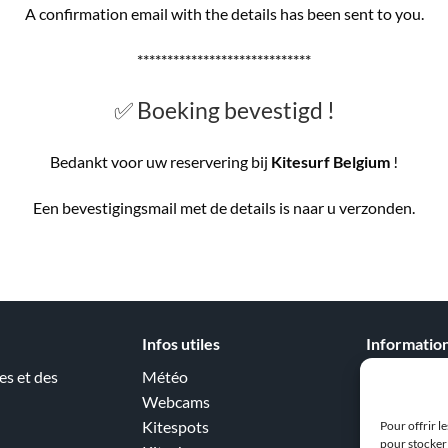
A confirmation email with the details has been sent to you.
*****************************
✅ Boeking bevestigd !
Bedankt voor uw reservering bij
Kitesurf Belgium
!
Een bevestigingsmail met de details is naar u verzonden.
Infos utiles
Informatio
es et des
Météo
Réglementa
Webcams
Règles de pr
Kitespots
Quand prati
Pour offrir l
pour stocker 