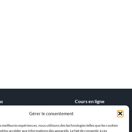
ns
Cours en ligne
tion Belgique
Kitesurf
Gérer le consentement
iorité
Wingfoil
quer le kitesurf
es meilleures expériences, nous utilisons des technologies telles que les cookies
et/ou accéder aux informations des appareils. Le fait de consentir à ces
> Notre Equipe !