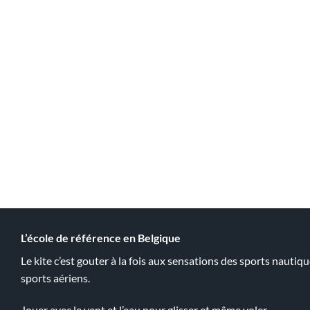
L’école de référence en Belgique
Le kite c’est gouter à la fois aux sensations des sports nautiqu
sports aériens.
Jouer avec le vent et l’eau pour glisser et même voler.